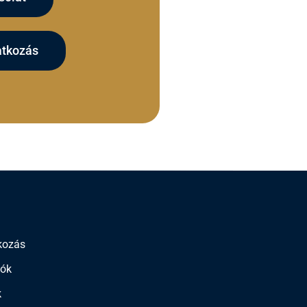
tkozás
kozás
iók
k