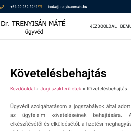
+36-20-282-5241
iroda@trenyisanmate.hu
KEZDŐOLDAL
BEM
Követelésbehajtás
Kezdőoldal
»
Jogi szakterületek
»
Követelésbehajtás
Ügyvédi szolgáltatásom a jogszabályok által adott 
az ügyfeleim követeléseinek behajtására. A 
elkészítésétől és elküldésétől, a fizetési meghagyá