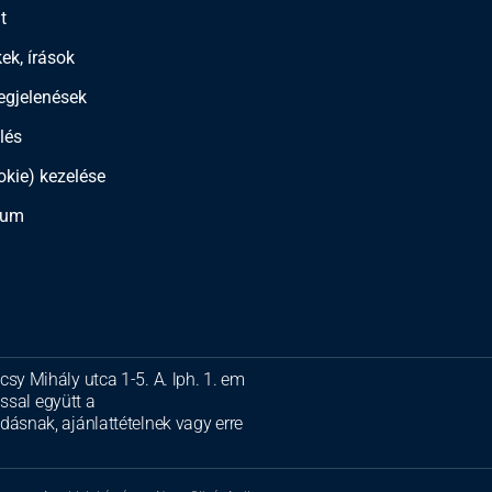
t
kek, írások
gjelenések
lés
okie) kezelése
zum
y Mihály utca 1-5. A. lph. 1. em
ssal együtt a
ásnak, ajánlattételnek vagy erre