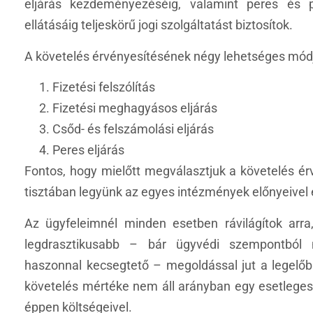
eljárás kezdeményezéséig, valamint peres és pe
ellátásáig teljeskörű jogi szolgáltatást biztosítok.
A követelés érvényesítésének négy lehetséges mód
Fizetési felszólítás
Fizetési meghagyásos eljárás
Csőd- és felszámolási eljárás
Peres eljárás
Fontos, hogy mielőtt megválasztjuk a követelés é
tisztában legyünk az egyes intézmények előnyeivel 
Az ügyfeleimnél minden esetben rávilágítok arr
legdrasztikusabb – bár ügyvédi szempontból 
haszonnal kecsegtető – megoldással jut a legelőb
követelés mértéke nem áll arányban egy esetleges
éppen költségeivel.