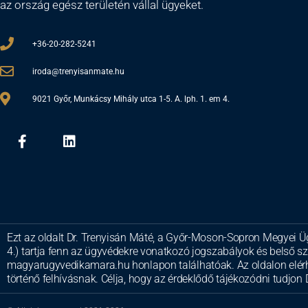
az ország egész területén vállal ügyeket.
+36-20-282-5241
iroda@trenyisanmate.hu
9021 Győr, Munkácsy Mihály utca 1-5. A. lph. 1. em 4.
Ezt az oldalt Dr. Trenyisán Máté, a Győr-Moson-Sopron Megyei Ü
4.) tartja fenn az ügyvédekre vonatkozó jogszabályok és belső s
magyarugyvedikamara.hu honlapon találhatóak. Az oldalon elérhe
történő felhívásnak. Célja, hogy az érdeklődő tájékozódni tudjon D