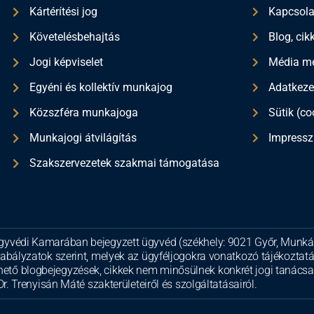
Kártérítési jog
Kapcsola
Követelésbehajtás
Blog, cik
Jogi képviselet
Média me
Egyéni és kollektív munkajog
Adatkeze
Közszféra munkajoga
Sütik (co
Munkajogi átvilágítás
Impress
Szakszervezetek szakmai támogatása
gyvédi Kamarában bejegyzett ügyvéd (székhely: 9021 Győr, Munkács
zabályzatok szerint, melyek az ügyféljogokra vonatkozó tájékoztatá
tő blogbejegyzések, cikkek nem minősülnek konkrét jogi tanácsad
r. Trenyisán Máté szakterületeiről és szolgáltatásairól.