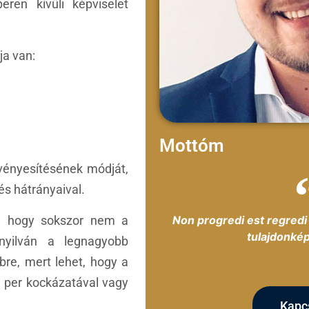
ren kívüli képviselet
ja van:
Mottóm
rvényesítésének módját,
és hátrányaival.
a, hogy sokszor nem a
Non progredi est regredi 
tulajdonkép
nyilván a legnagyobb
bre, mert lehet, hogy a
 per kockázatával vagy
Kapc