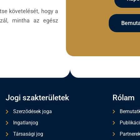
tse követelését, hogy a
izál, mintha az egész
Bemuta
Jogi szakterületek
Rólam
Szerződések joga
Bemutat
Ingatlanjog
Publikác
Társasági jog
Partnere