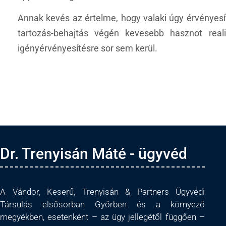
Annak kevés az értelme, hogy valaki úgy érvényesí
tartozás-behajtás végén kevesebb hasznot real
igényérvényesítésre sor sem kerül.
Dr. Trenyisán Máté - ügyvéd
A Vándor, Keserű, Trenyisán & Partners Ügyvédi
Társulás elsősorban Győrben és a környező
megyékben, esetenként – az ügy jellegétől függően –