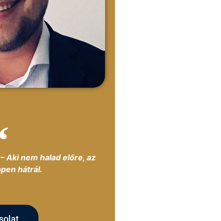
– Aki nem halad előre, az
pen hátrál.
solat