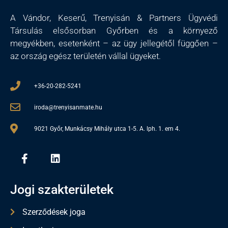
A Vándor, Keserű, Trenyisán & Partners Ügyvédi
Társulás elsősorban Győrben és a környező
megyékben, esetenként – az ügy jellegétől függően –
az ország egész területén vállal ügyeket.
+36-20-282-5241
iroda@trenyisanmate.hu
9021 Győr, Munkácsy Mihály utca 1-5. A. lph. 1. em 4.
Jogi szakterületek
Szerződések joga