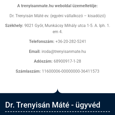
A trenyisanmate.hu weboldal üzemeltetője:
Dr. Trenyisán Máté ev. (egyéni vállalkozó – kisadózó)
Székhely:
9021 Győr, Munkácsy Mihály utca 1-5. A. lph. 1.
em 4.
Telefonszám:
+36-20-282-5241
Email:
iroda@trenyisanmate.hu
Adószám:
68900917-1-28
Számlaszám:
11600006-00000000-36411573
Dr. Trenyisán Máté - ügyvéd